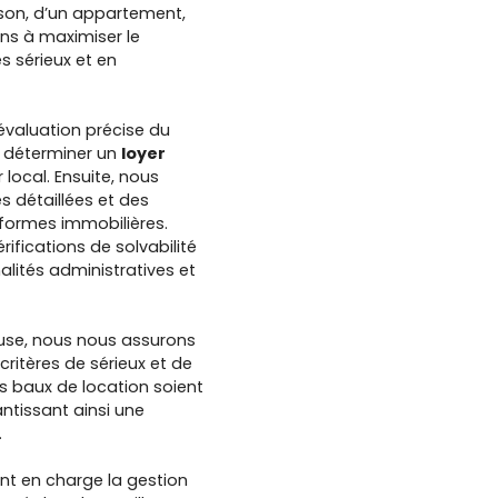
ison, d’un appartement,
ns à maximiser le
s sérieux et en
évaluation précise du
à déterminer un
loyer
local. Ensuite, nous
 détaillées et des
teformes immobilières.
rifications de solvabilité
alités administratives et
euse, nous nous assurons
ritères de sérieux et de
les baux de location soient
antissant ainsi une
.
ant en charge la gestion