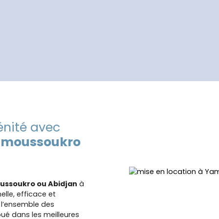
énité avec
Yamoussoukro
oussoukro ou Abidjan
à
elle, efficace et
 l’ensemble des
ué dans les meilleures