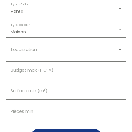
une école, un supermarché et un centre de
Type d'offre
santé.
Vente
Type de bien
Maison
Localisation
Budget max (F CFA)
Surface min (m²)
Pièces min