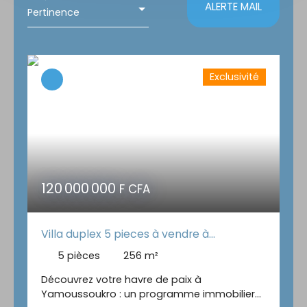
ALERTE MAIL
Pertinence
Localisation
Budget max (F CFA)
Exclusivité
Surface min (m²)
RECHERCHER
120 000 000
F CFA
Villa duplex 5 pieces à vendre à
yamoussoukro
5
pièces
256
m²
Découvrez votre havre de paix à
Yamoussoukro : un programme immobilier