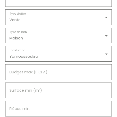
nouvelle aventure.
un havre de paix à découvrir sans tarder. À
quelques minutes seulement, vous trouverez
une école, un supermarché et un centre de
Type d'offre
santé.
Vente
Type de bien
Maison
Localisation
Yamoussoukro
Budget max (F CFA)
Surface min (m²)
Pièces min