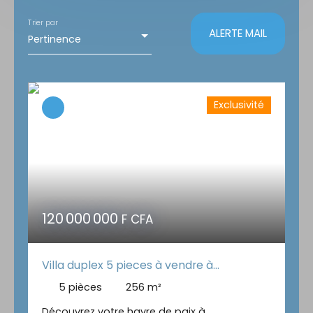
Maison
Trier par
ALERTE MAIL
Pertinence
Localisation
Yamoussoukro
Budget max (F CFA)
Exclusivité
Surface min (m²)
RECHERCHER
120 000 000
F CFA
Villa duplex 5 pieces à vendre à
yamoussoukro
5
pièces
256
m²
Découvrez votre havre de paix à