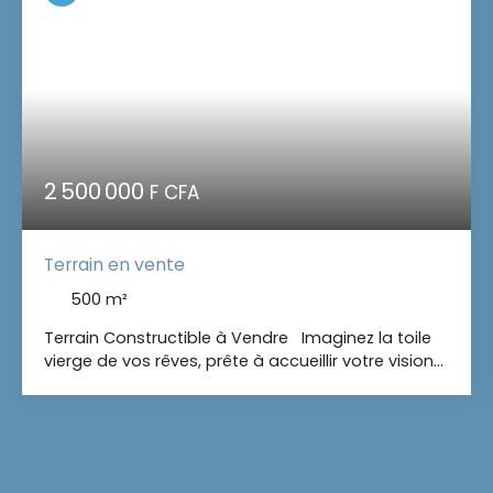
2 500 000
F CFA
Terrain en vente
500
m²
Terrain Constructible à Vendre Imaginez la toile
vierge de vos rêves, prête à accueillir votre vision
architecturale. Ce terrain constructible de 500 m²
est une opportunité unique pour ceux qui
cherchent à construire leur nid douillet ou un
investissement prometteur. Situé dans un
environnement urbain dynamique, ce terrain offre