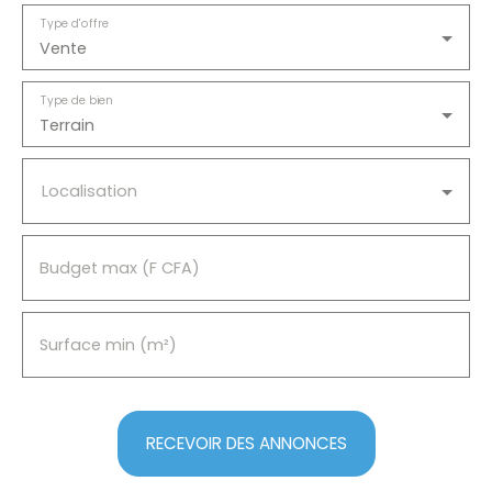
cette opportunité unique de posséder un terrain
Type d'offre
constructible dans un emplacement privilégié à
Vente
seulement 2. 500. 000 FCFA . Contactez nous dès
aujourd'hui pour plus d'informations et pour
Type de bien
organiser une visite.
Terrain
Localisation
Budget max (F CFA)
Surface min (m²)
RECEVOIR DES ANNONCES